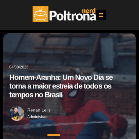
01/08/2026
31/07/2026
04/08/2026
 deve viver Emma
Um Novo Dia se
Lioness retorna ainda mais intensa na
Samara Weaving dev
Homem-Aranha: Um N
lme dos X-Men, diz
reia de todos os
3ª temporada; confira nossas
Frost no novo filme d
torna a maior estreia
l
primeiras impressões
site
tempos no Brasil
Renan Lelis
Administrador