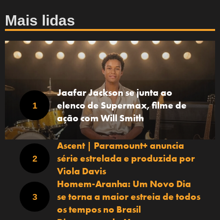
Mais lidas
Jaafar Jackson se junta ao
elenco de Supermax, filme de
ação com Will Smith
Ascent | Paramount+ anuncia
série estrelada e produzida por
Viola Davis
Homem-Aranha: Um Novo Dia
se torna a maior estreia de todos
os tempos no Brasil