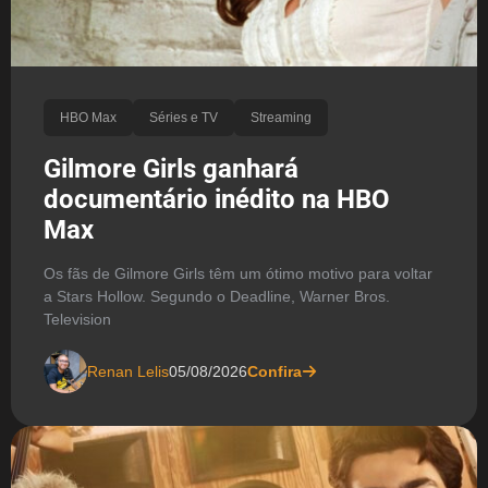
HBO Max
Séries e TV
Streaming
Gilmore Girls ganhará
documentário inédito na HBO
Max
Os fãs de Gilmore Girls têm um ótimo motivo para voltar
a Stars Hollow. Segundo o Deadline, Warner Bros.
Television
Renan Lelis
05/08/2026
Confira