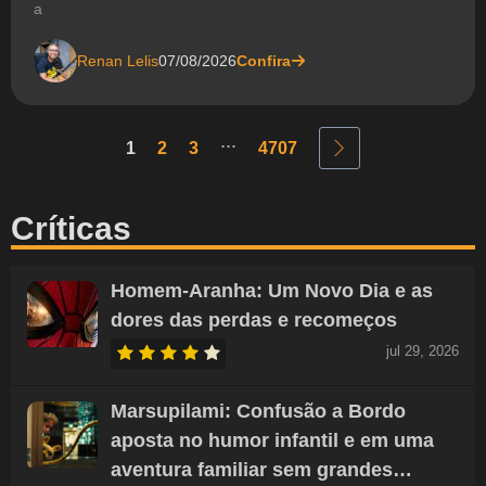
a
Renan Lelis
07/08/2026
Confira
...
1
2
3
4707
Críticas
Homem-Aranha: Um Novo Dia e as
dores das perdas e recomeços
jul 29, 2026
Marsupilami: Confusão a Bordo
aposta no humor infantil e em uma
aventura familiar sem grandes…