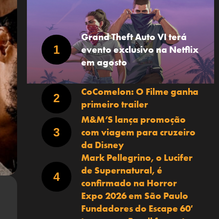
Grand Theft Auto VI terá
evento exclusivo na Netflix
em agosto
CoComelon: O Filme ganha
primeiro trailer
M&M’S lança promoção
com viagem para cruzeiro
da Disney
Mark Pellegrino, o Lucifer
de Supernatural, é
confirmado na Horror
Expo 2026 em São Paulo
Fundadores do Escape 60′