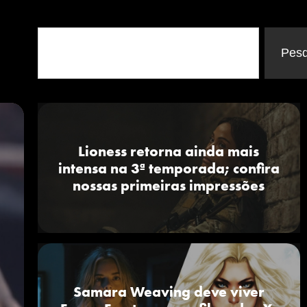
Pesq
Lioness retorna ainda mais
intensa na 3ª temporada; confira
nossas primeiras impressões
Dia
ra vez
m-
Samara Weaving deve viver