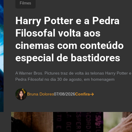
Filmes
Harry Potter e a Pedra
Filosofal volta aos
cinemas com conteúdo
especial de bastidores
A Warner Bros. Pictures traz de volta às telonas Harry Potter e
Pedra Filosofal no dia 30 de agosto, em homenagem
Bruna Dolores
07/08/2026
Confira