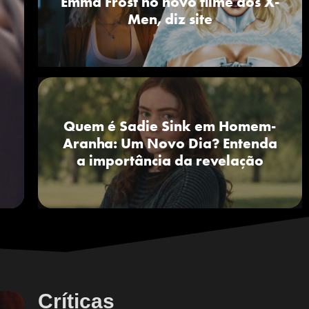
Emma Frost no novo filme dos X-
Men, diz site
Quem é Sadie Sink em Homem-
Aranha: Um Novo Dia? Entenda
a importância da revelação
Críticas