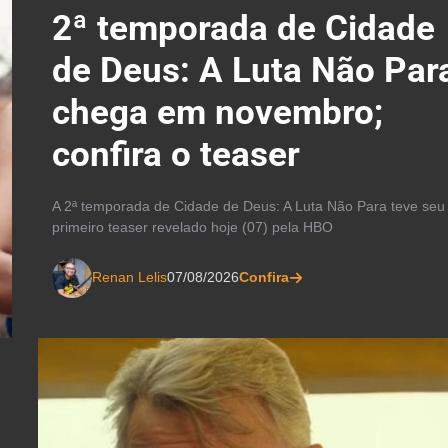
2ª temporada de Cidade
de Deus: A Luta Não Par
chega em novembro;
confira o teaser
A 2ª temporada de Cidade de Deus: A Luta Não Para teve seu
primeiro teaser revelado hoje (07) pela HBO
Renan Lelis
07/08/2026
Confira