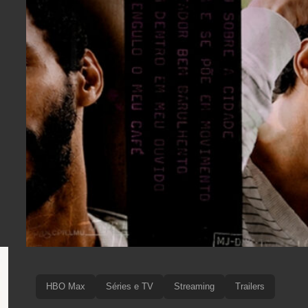
HBO Max
Séries e TV
Streaming
Trailers