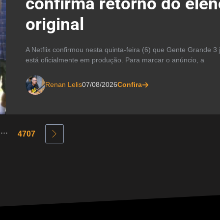
confirma retorno do ele
original
A Netflix confirmou nesta quinta-feira (6) que Gente Grande 3 
está oficialmente em produção. Para marcar o anúncio, a
Renan Lelis
07/08/2026
Confira
...
4707