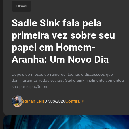
Filmes
Sadie Sink fala pela
primeira vez sobre seu
papel em Homem-
Aranha: Um Novo Dia
Depois de meses de rumores, teorias e discussões que
dominaram as redes sociais, Sadie Sink finalmente comentou
sua participação em
Renan Lelis
07/08/2026
Confira