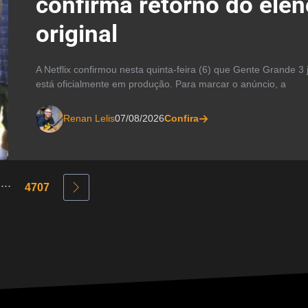
confirma retorno do ele
original
A Netflix confirmou nesta quinta-feira (6) que Gente Grande 3 
está oficialmente em produção. Para marcar o anúncio, a
Renan Lelis
07/08/2026
Confira
...
4707