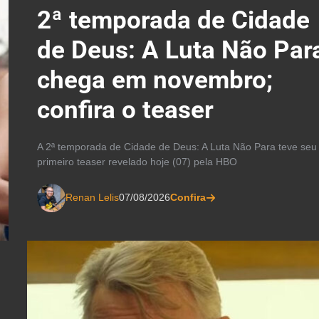
2ª temporada de Cidade
de Deus: A Luta Não Par
chega em novembro;
confira o teaser
A 2ª temporada de Cidade de Deus: A Luta Não Para teve seu
primeiro teaser revelado hoje (07) pela HBO
Renan Lelis
07/08/2026
Confira