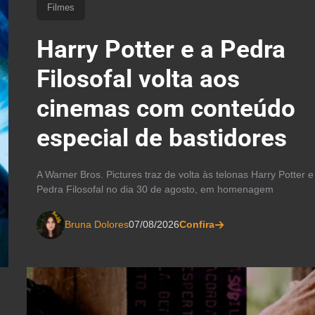
Filmes
Harry Potter e a Pedra
Filosofal volta aos
cinemas com conteúdo
especial de bastidores
A Warner Bros. Pictures traz de volta às telonas Harry Potter e
Pedra Filosofal no dia 30 de agosto, em homenagem
Bruna Dolores
07/08/2026
Confira