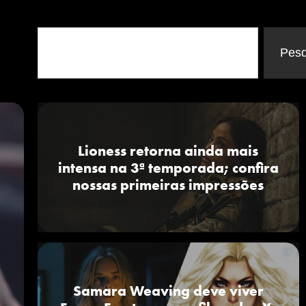
Pesq
Lioness retorna ainda mais
intensa na 3ª temporada; confira
nossas primeiras impressões
Dia
ra vez
m-
Samara Weaving deve viver