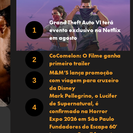
Grand Theft Auto VI terá
evento exclusivo na Netflix
em agosto
CoComelon: O Filme ganha
primeiro trailer
M&M’S lança promoção
com viagem para cruzeiro
da Disney
Mark Pellegrino, o Lucifer
de Supernatural, é
confirmado na Horror
Expo 2026 em São Paulo
Fundadores do Escape 60′