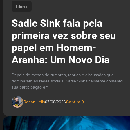
Filmes
Sadie Sink fala pela
primeira vez sobre seu
papel em Homem-
Aranha: Um Novo Dia
Depois de meses de rumores, teorias e discussões que
dominaram as redes sociais, Sadie Sink finalmente comentou
sua participação em
Renan Lelis
07/08/2026
Confira