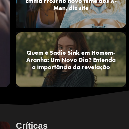
Emma Frost no novo filme dos X-
Men, diz site
Quem é Sadie Sink em Homem-
Aranha: Um Novo Dia? Entenda
a importância da revelação
Críticas