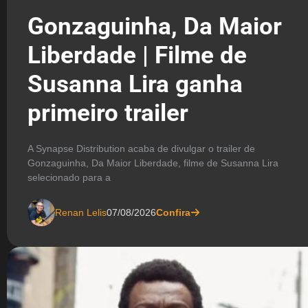
Gonzaguinha, Da Maior
Liberdade | Filme de
Susanna Lira ganha
primeiro trailer
A Synapse Distribution acaba de divulgar o trailer de
Gonzaguinha, Da Maior Liberdade, filme de Susanna Lira
selecionado para a
Renan Lelis
07/08/2026
Confira