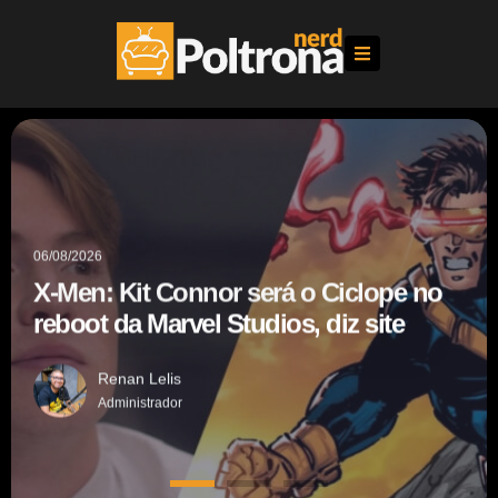
04/08/2026
01/08/2026
06/08/2026
ainda mais intensa na
Homem-Aranha: Um Novo Dia se
Lioness retorna ainda
r será o Ciclope no
X-Men: Kit Connor se
nfira nossas
torna a maior estreia de todos os
3ª temporada; confir
Studios, diz site
reboot da Marvel Studi
ssões
tempos no Brasil
primeiras impressões
Renan Lelis
Administrador